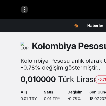
Haberler
Kolombiya Pesos
Kolombiya Pesosu anlık olarak 0
-0.78% değişim göstermiştir..
0,010000
Türk Lirası
-0.
Alış
Satış
Değişim
Son Gün
0.01
TRY
0.01
TRY
-0.78
%
18.07.20