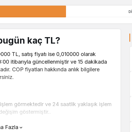
D
 bugün kaç TL?
0000 TL, satış fiyatı ise 0,010000 olarak
00:00 itibarıyla güncellenmiştir ve 15 dakikada
dır. COP fiyatları hakkında anlık bilgilere
siniz.
işlem görmektedir ve 24 saatlik yaklaşık işlem
eğişim göstermiştir..
ünde yer alan çevirici aracını kullanarak
a Fazla