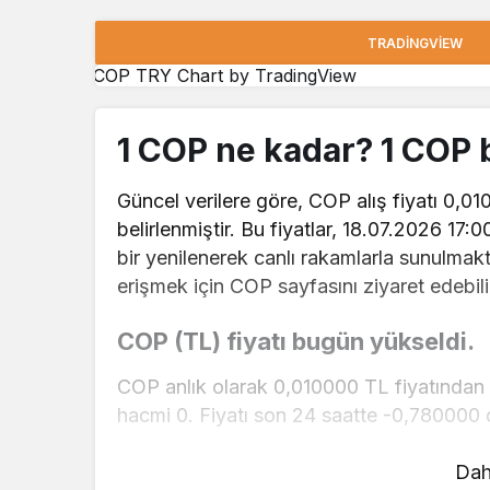
TRADINGVIEW
COP TRY Chart
by TradingView
1 COP ne kadar? 1 COP
Güncel verilere göre, COP alış fiyatı 0,01
belirlenmiştir. Bu fiyatlar, 18.07.2026 17:
bir yenilenerek canlı rakamlarla sunulmakta
erişmek için COP sayfasını ziyaret edebilir
COP (TL) fiyatı bugün yükseldi.
COP anlık olarak 0,010000 TL fiyatından 
hacmi 0. Fiyatı son 24 saatte -0,780000 d
COP hesaplama işlemleri için, sayfanın üst
Dah