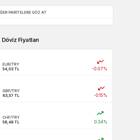
IĞER PARITELERE GÖZ AT
Döviz Fiyatları
EUR/TRY
-0.07%
54,03 TL
GBP/TRY
-0.15%
63,57 TL
CHF/TRY
0.34%
58,48 TL