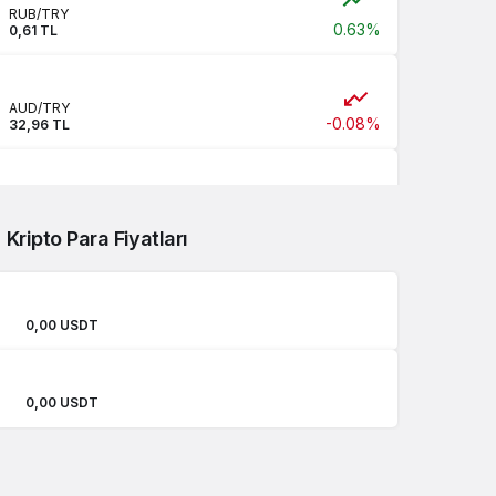
RUB/TRY
0.63%
0,61 TL
AUD/TRY
-0.08%
32,96 TL
JPY/TRY
0,00 TL
Kripto Para Fiyatları
CNY/TRY
0.01%
6,96 TL
0,00 USDT
0,00 USDT