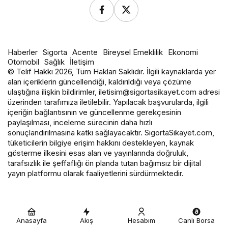
Haberler
Sigorta
Acente
Bireysel Emeklilik
Ekonomi
Otomobil
Sağlık
İletişim
© Telif Hakkı 2026, Tüm Hakları Saklıdır. İlgili kaynaklarda yer
alan içeriklerin güncellendiği, kaldırıldığı veya çözüme
ulaştığına ilişkin bildirimler, iletisim@sigortasikayet.com adresi
üzerinden tarafımıza iletilebilir. Yapılacak başvurularda, ilgili
içeriğin bağlantısının ve güncellenme gerekçesinin
paylaşılması, inceleme sürecinin daha hızlı
sonuçlandırılmasına katkı sağlayacaktır. SigortaSikayet.com,
tüketicilerin bilgiye erişim hakkını destekleyen, kaynak
gösterme ilkesini esas alan ve yayınlarında doğruluk,
tarafsızlık ile şeffaflığı ön planda tutan bağımsız bir dijital
yayın platformu olarak faaliyetlerini sürdürmektedir.
Anasayfa
Akış
Hesabım
Canlı Borsa