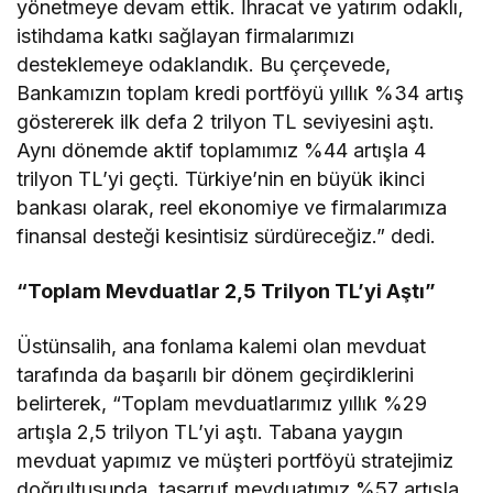
yönetmeye devam ettik. İhracat ve yatırım odaklı,
istihdama katkı sağlayan firmalarımızı
desteklemeye odaklandık. Bu çerçevede,
Bankamızın toplam kredi portföyü yıllık %34 artış
göstererek ilk defa 2 trilyon TL seviyesini aştı.
Aynı dönemde aktif toplamımız %44 artışla 4
trilyon TL’yi geçti. Türkiye’nin en büyük ikinci
bankası olarak, reel ekonomiye ve firmalarımıza
finansal desteği kesintisiz sürdüreceğiz.” dedi.
“Toplam Mevduatlar 2,5 Trilyon TL’yi Aştı”
Üstünsalih, ana fonlama kalemi olan mevduat
tarafında da başarılı bir dönem geçirdiklerini
belirterek, “Toplam mevduatlarımız yıllık %29
artışla 2,5 trilyon TL’yi aştı. Tabana yaygın
mevduat yapımız ve müşteri portföyü stratejimiz
doğrultusunda, tasarruf mevduatımız %57 artışla