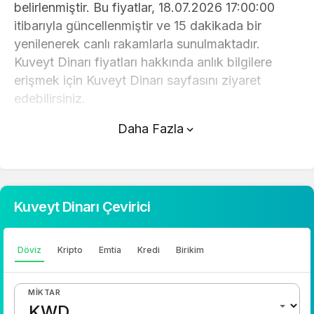
belirlenmiştir. Bu fiyatlar, 18.07.2026 17:00:00
itibarıyla güncellenmiştir ve 15 dakikada bir
yenilenerek canlı rakamlarla sunulmaktadır.
Kuveyt Dinarı fiyatları hakkında anlık bilgilere
erişmek için Kuveyt Dinarı sayfasını ziyaret
edebilirsiniz.
Daha Fazla
Kuveyt Dinarı (TL) fiyatı bugün düştü.
Kuveyt Dinarı anlık olarak 152,87 TL fiyatından
işlem görmektedir ve 24 saatlik yaklaşık işlem
hacmi 0. Fiyatı son 24 saatte 0,170000 değişim
Kuveyt Dinarı Çevirici
göstermiştir..
Kuveyt Dinarı hesaplama işlemleri için, sayfanın
Döviz
Kripto
Emtia
Kredi
Birikim
üstünde yer alan çevirici aracını kullanarak
mevcut fiyatlar üzerinden hızlı ve kolay bir
MIKTAR
şekilde çevirme işlemlerinizi