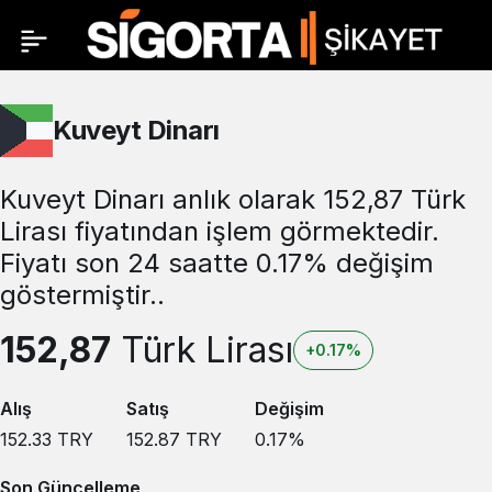
Kuveyt Dinarı
Kuveyt Dinarı anlık olarak 152,87 Türk
Lirası fiyatından işlem görmektedir.
Fiyatı son 24 saatte 0.17% değişim
göstermiştir..
152,87
Türk Lirası
+0.17%
Alış
Satış
Değişim
152.33
TRY
152.87
TRY
0.17
%
Son Güncelleme