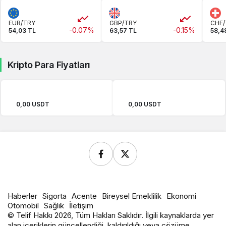
EUR/TRY
GBP/TRY
CHF/
-0.07%
-0.15%
54,03 TL
63,57 TL
58,4
Kripto Para Fiyatları
0,00 USDT
0,00 USDT
Haberler
Sigorta
Acente
Bireysel Emeklilik
Ekonomi
Otomobil
Sağlık
İletişim
© Telif Hakkı 2026, Tüm Hakları Saklıdır. İlgili kaynaklarda yer
alan içeriklerin güncellendiği, kaldırıldığı veya çözüme