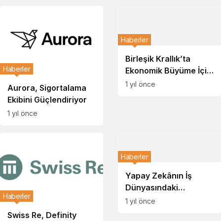
Tahminleri
Haberler
Birleşik Krallık’ta
Haberler
Ekonomik Büyüme İçin
Düzenleme Reformu
1 yıl önce
Aurora, Sigortalama
Ekibini Güçlendiriyor
1 yıl önce
Haberler
Yapay Zekânın İş
Dünyasındaki
Haberler
Yükselişi ve Riskleri
1 yıl önce
Swiss Re, Definity