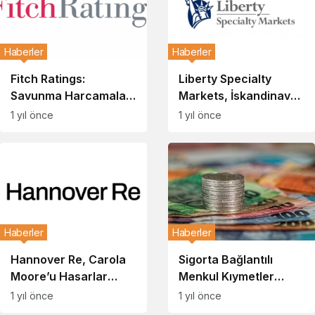
Haberler
Haberler
Fitch Ratings:
Liberty Specialty
Savunma Harcamaları
Markets, İskandinav
ve Tahvil Getirileri
Bölgesinde Büyüme
1 yıl önce
1 yıl önce
Avrupalı Sigortacıları
Hedeflerini
Olumlu Etkileyebilir
Güçlendiriyor
Haberler
Haberler
Hannover Re, Carola
Sigorta Bağlantılı
Moore’u Hasarlar
Menkul Kıymetler
Başkanı Olarak Atadı
Piyasasında Rekor
1 yıl önce
1 yıl önce
Büyüme: 2024 Yılı