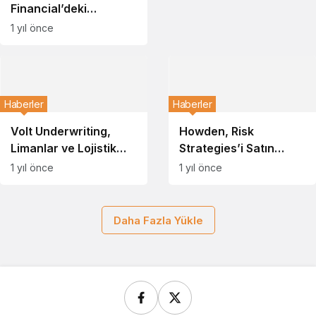
Financial’deki
Hisselerini Satıyor
1 yıl önce
Haberler
Haberler
Volt Underwriting,
Howden, Risk
Limanlar ve Lojistik
Strategies’i Satın
Alanında Yeni Atama
Almak İçin Anlaşmaya
1 yıl önce
1 yıl önce
Yaklaşıyor
Daha Fazla Yükle