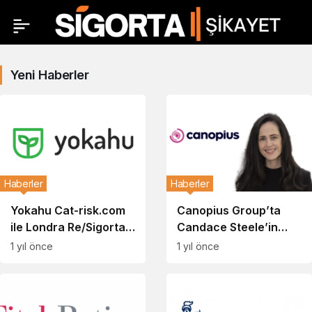
Yeni Haberler
Haberler
Haberler
Yokahu Cat-risk.com
Canopius Group’ta
ile Londra Re/Sigorta
Candace Steele’in
Piyasasında Devrim
Önemli Ataması
1 yıl önce
1 yıl önce
Yaratıyor