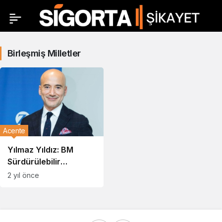
Birleşmiş Milletler
Acente
Yılmaz Yıldız: BM
Sürdürülebilir
Kalkınma Amaçlarında
2 yıl önce
Yeni Nesil Öncü