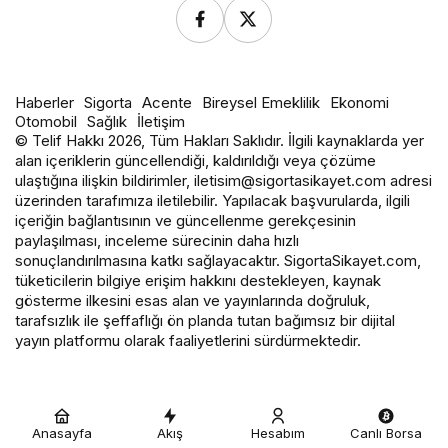
Haberler
Sigorta
Acente
Bireysel Emeklilik
Ekonomi
Otomobil
Sağlık
İletişim
© Telif Hakkı 2026, Tüm Hakları Saklıdır. İlgili kaynaklarda yer
alan içeriklerin güncellendiği, kaldırıldığı veya çözüme
ulaştığına ilişkin bildirimler, iletisim@sigortasikayet.com adresi
üzerinden tarafımıza iletilebilir. Yapılacak başvurularda, ilgili
içeriğin bağlantısının ve güncellenme gerekçesinin
paylaşılması, inceleme sürecinin daha hızlı
sonuçlandırılmasına katkı sağlayacaktır. SigortaSikayet.com,
tüketicilerin bilgiye erişim hakkını destekleyen, kaynak
gösterme ilkesini esas alan ve yayınlarında doğruluk,
tarafsızlık ile şeffaflığı ön planda tutan bağımsız bir dijital
yayın platformu olarak faaliyetlerini sürdürmektedir.
Anasayfa
Akış
Hesabım
Canlı Borsa