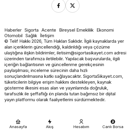
Haberler
Sigorta
Acente
Bireysel Emeklilik
Ekonomi
Otomobil
Sağlık
İletişim
© Telif Hakkı 2026, Tüm Hakları Saklıdır. İlgili kaynaklarda yer
alan içeriklerin güncellendiği, kaldırıldığı veya çözüme
ulaştığına ilişkin bildirimler, iletisim@sigortasikayet.com adresi
üzerinden tarafımıza iletilebilir. Yapılacak başvurularda, ilgili
içeriğin bağlantısının ve güncellenme gerekçesinin
paylaşılması, inceleme sürecinin daha hızlı
sonuçlandırılmasına katkı sağlayacaktır. SigortaSikayet.com,
tüketicilerin bilgiye erişim hakkını destekleyen, kaynak
gösterme ilkesini esas alan ve yayınlarında doğruluk,
tarafsızlık ile şeffaflığı ön planda tutan bağımsız bir dijital
yayın platformu olarak faaliyetlerini sürdürmektedir.
Anasayfa
Akış
Hesabım
Canlı Borsa