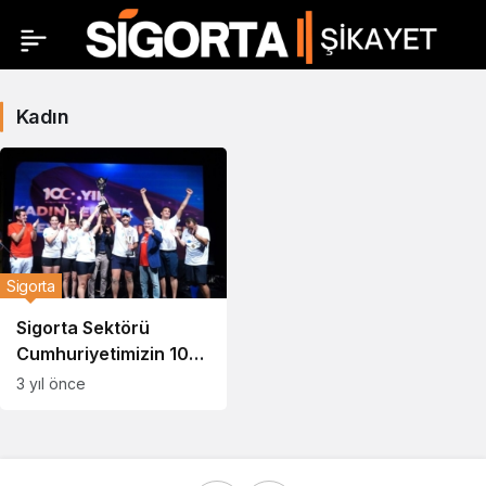
Kadın
Sigorta
Sigorta Sektörü
Cumhuriyetimizin 100.
Yılına Özel Plaj
3 yıl önce
Voleybolu
Turnuvası’nda
Buluştu!