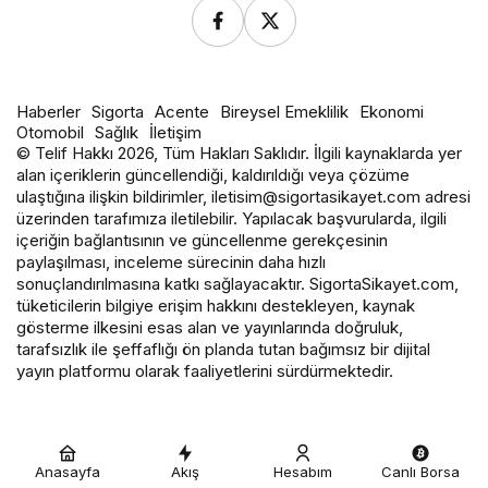
Haberler
Sigorta
Acente
Bireysel Emeklilik
Ekonomi
Otomobil
Sağlık
İletişim
© Telif Hakkı 2026, Tüm Hakları Saklıdır. İlgili kaynaklarda yer
alan içeriklerin güncellendiği, kaldırıldığı veya çözüme
ulaştığına ilişkin bildirimler, iletisim@sigortasikayet.com adresi
üzerinden tarafımıza iletilebilir. Yapılacak başvurularda, ilgili
içeriğin bağlantısının ve güncellenme gerekçesinin
paylaşılması, inceleme sürecinin daha hızlı
sonuçlandırılmasına katkı sağlayacaktır. SigortaSikayet.com,
tüketicilerin bilgiye erişim hakkını destekleyen, kaynak
gösterme ilkesini esas alan ve yayınlarında doğruluk,
tarafsızlık ile şeffaflığı ön planda tutan bağımsız bir dijital
yayın platformu olarak faaliyetlerini sürdürmektedir.
Anasayfa
Akış
Hesabım
Canlı Borsa