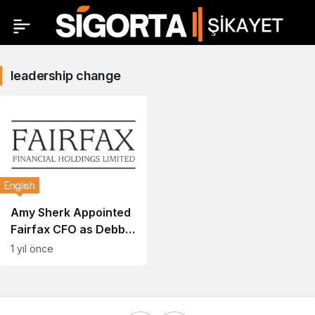
leadership change
English
Amy Sherk Appointed
Fairfax CFO as Debbie
Chalkley Transitions
1 yıl önce
to Key India Position