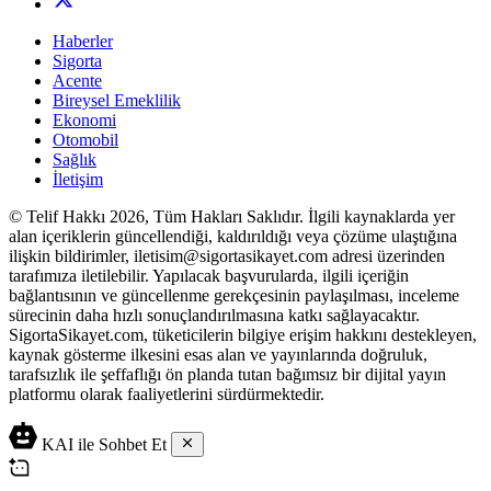
Haberler
Sigorta
Acente
Bireysel Emeklilik
Ekonomi
Otomobil
Sağlık
İletişim
© Telif Hakkı 2026, Tüm Hakları Saklıdır. İlgili kaynaklarda yer
alan içeriklerin güncellendiği, kaldırıldığı veya çözüme ulaştığına
ilişkin bildirimler, iletisim@sigortasikayet.com adresi üzerinden
tarafımıza iletilebilir. Yapılacak başvurularda, ilgili içeriğin
bağlantısının ve güncellenme gerekçesinin paylaşılması, inceleme
sürecinin daha hızlı sonuçlandırılmasına katkı sağlayacaktır.
SigortaSikayet.com, tüketicilerin bilgiye erişim hakkını destekleyen,
kaynak gösterme ilkesini esas alan ve yayınlarında doğruluk,
tarafsızlık ile şeffaflığı ön planda tutan bağımsız bir dijital yayın
platformu olarak faaliyetlerini sürdürmektedir.
KAI ile Sohbet Et