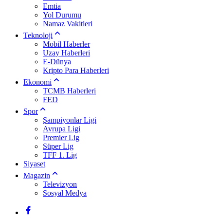
Emtia
Yol Durumu
Namaz Vakitleri
Teknoloji
Mobil Haberler
Uzay Haberleri
E-Dünya
Kripto Para Haberleri
Ekonomi
TCMB Haberleri
FED
Spor
Şampiyonlar Ligi
Avrupa Ligi
Premier Lig
Süper Lig
TFF 1. Lig
Siyaset
Magazin
Televizyon
Sosyal Medya