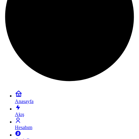
Anasayfa
Akış
Hesabım