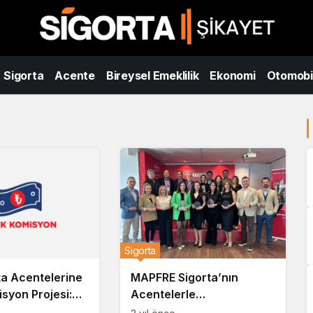
Sigorta
Acente
Bireysel Emeklilik
Ekonomi
Otomobi
Sigorta
ta Acentelerine
MAPFRE Sigorta’nın
syon Projesi:
Acentelerle
eme Kolaylığı
Gerçekleştirdiği Bölge