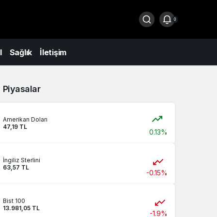
0
l
Sağlık
İletişim
Piyasalar
Amerikan Doları
47,19 TL
0.13%
İngiliz Sterlini
63,57 TL
-0.15%
Bist 100
13.981,05 TL
-1.9%