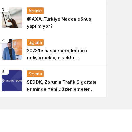
birinci sıraya yükseldi
3
Acente
@AXA_Turkiye Neden dönüş
yapılmıyor?
4
Sigorta
2023’te hasar süreçlerimizi
geliştirmek için sektör
ortalamasının üstünde yatırım
yaptık
5
Sigorta
SEDDK, Zorunlu Trafik Sigortası
Priminde Yeni Düzenlemeler
Getirdi