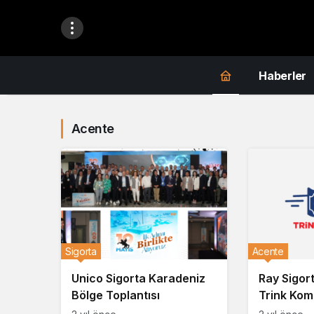
Haberler
Acente
Sigorta
Acente
Unico Sigorta Karadeniz
Ray Sigor
Bölge Toplantısı
Trink Komi
Anında Öd