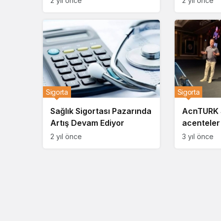
2 yıl önce
2 yıl önce
Sigorta
Sigorta
Sağlık Sigortası Pazarında
AcnTURK S
Artış Devam Ediyor
acenteler 
KKTC’de g
2 yıl önce
3 yıl önce