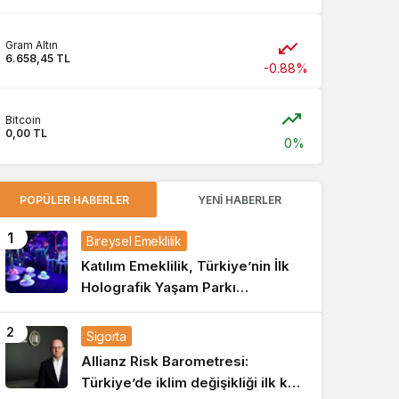
Gram Altın
6.658,45 TL
-0.88%
Bitcoin
0,00 TL
0%
POPÜLER HABERLER
YENI HABERLER
1
Bireysel Emeklilik
Katılım Emeklilik, Türkiye’nin İlk
Holografik Yaşam Parkı
DigiZoo’yu İstanbul’da Açtı
2
Sigorta
Allianz Risk Barometresi:
Türkiye’de iklim değişikliği ilk kez