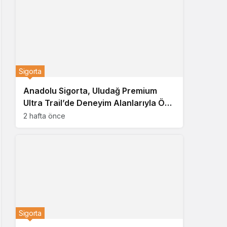
Sigorta
Anadolu Sigorta, Uludağ Premium
Ultra Trail’de Deneyim Alanlarıyla Öne
Çıktı
2 hafta önce
Sigorta