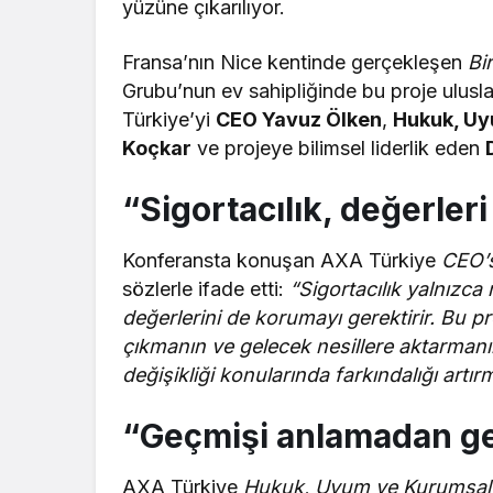
yüzüne çıkarılıyor.
Fransa’nın Nice kentinde gerçekleşen
Bi
Grubu’nun ev sahipliğinde bu proje ulusl
Türkiye’yi
CEO Yavuz Ölken
,
Hukuk, Uy
Koçkar
ve projeye bilimsel liderlik eden
“Sigortacılık, değerler
Konferansta konuşan AXA Türkiye
CEO’
sözlerle ifade etti:
“Sigortacılık yalnızca
değerlerini de korumayı gerektirir. Bu p
çıkmanın ve gelecek nesillere aktarmanın 
değişikliği konularında farkındalığı art
“Geçmişi anlamadan g
AXA Türkiye
Hukuk, Uyum ve Kurumsal