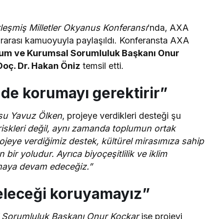
rleşmiş Milletler Okyanus Konferansı
‘nda, AXA
ararası kamuoyuyla paylaşıldı. Konferansta AXA
um ve Kurumsal Sorumluluk Başkanı Onur
Doç. Dr. Hakan Öniz
temsil etti.
i de korumayı gerektirir”
su Yavuz Ölken
, projeye verdikleri desteği şu
 riskleri değil, aynı zamanda toplumun ortak
rojeye verdiğimiz destek, kültürel mirasımıza sahip
bir yoludur. Ayrıca biyoçeşitlilik ve iklim
ırmaya devam edeceğiz.”
eleceği koruyamayız”
 Sorumluluk Başkanı Onur Koçkar
ise projeyi