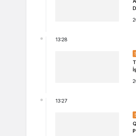
A
D
2
13:28
T
İ
2
13:27
Q
P