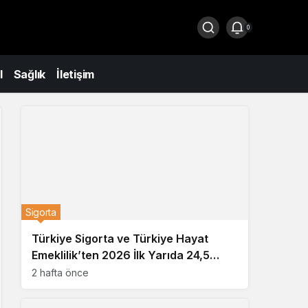
0
l
Sağlık
İletişim
Sigorta
Türkiye Sigorta ve Türkiye Hayat
Emeklilik’ten 2026 İlk Yarıda 24,5
Milyar TL’lik Rekor Kârlılık
2 hafta önce