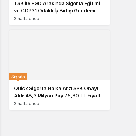
TSB ile EGD Arasında Sigorta Eğitimi
ve COP31 Odaklı İş Birliği Gündemi
2 hafta önce
Sigorta
Quick Sigorta Halka Arzı SPK Onayı
Aldı: 48,3 Milyon Pay 76,60 TL Fiyatla
Yatırımcıya Sunulacak
2 hafta önce