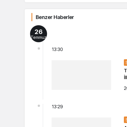
Benzer Haberler
26
Temmuz
13:30
T
İ
2
13:29