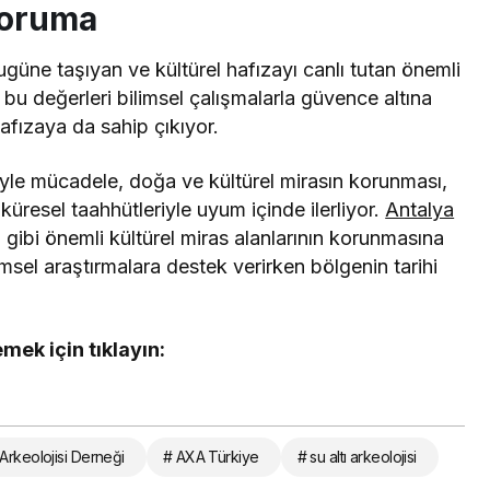
 koruma
bugüne taşıyan ve kültürel hafızayı canlı tutan önemli
 bu değerleri bilimsel çalışmalarla güvence altına
hafızaya da sahip çıkıyor.
iyle mücadele, doğa ve kültürel mirasın korunması,
küresel taahhütleriyle uyum içinde ilerliyor.
Antalya
ı gibi önemli kültürel miras alanlarının korunmasına
msel araştırmalara destek verirken bölgenin tarihi
mek için tıklayın:
Arkeolojisi Derneği
# AXA Türkiye
# su altı arkeolojisi