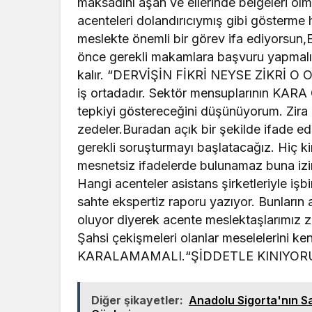
maksadını aşan ve ellerinde belgeleri olm
acenteleri dolandırıcıymış gibi gösterme h
meslekte önemli bir görev ifa ediyorsun,
önce gerekli makamlara başvuru yapmalıdı
kalır. “DERVİŞİN FİKRİ NEYSE ZİKRİ O OLU
iş ortadadır. Sektör mensuplarının KARA
tepkiyi göstereceğini düşünüyorum. Zira
zedeler.Buradan açık bir şekilde ifade edi
gerekli soruşturmayı başlatacağız. Hiç k
mesnetsiz ifadelerde bulunamaz buna iz
Hangi acenteler asistans şirketleriyle işbi
sahte ekspertiz raporu yazıyor. Bunların
oluyor diyerek acente meslektaşlarımız z
Şahsi çekişmeleri olanlar meselelerini k
KARALAMAMALI.“ŞİDDETLE KINIYOR
Diğer şikayetler:
Anadolu Sigorta'nın Sa