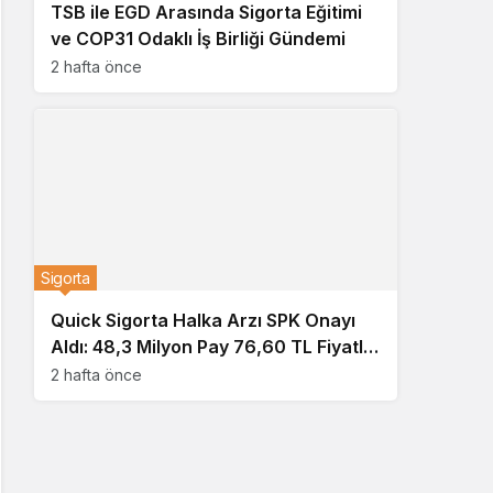
TSB ile EGD Arasında Sigorta Eğitimi
ve COP31 Odaklı İş Birliği Gündemi
2 hafta önce
Sigorta
Quick Sigorta Halka Arzı SPK Onayı
Aldı: 48,3 Milyon Pay 76,60 TL Fiyatla
Yatırımcıya Sunulacak
2 hafta önce