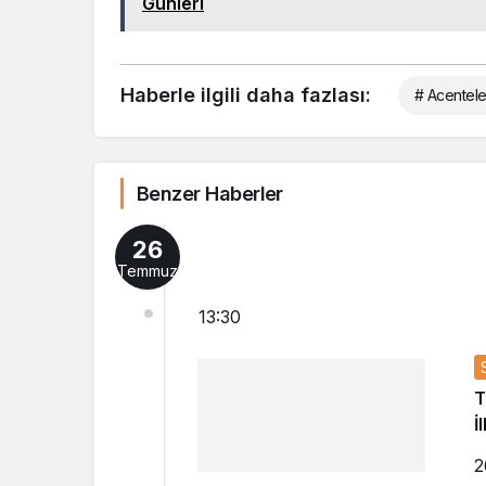
Günleri
Haberle ilgili daha fazlası:
# Acentele
Benzer Haberler
26
Temmuz
13:30
T
İ
2