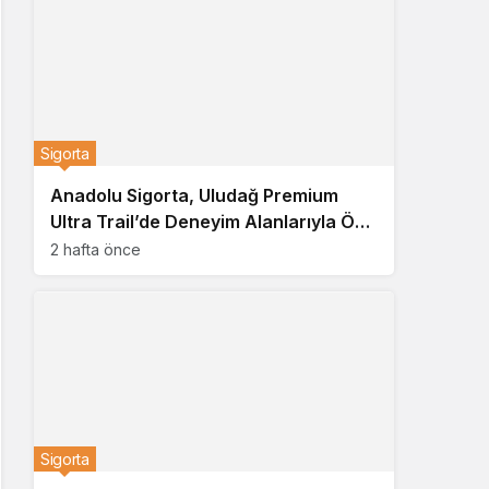
Sigorta
Anadolu Sigorta, Uludağ Premium
Ultra Trail’de Deneyim Alanlarıyla Öne
Çıktı
2 hafta önce
Sigorta