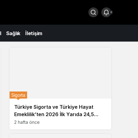
0
l
Sağlık
İletişim
Sigorta
Türkiye Sigorta ve Türkiye Hayat
Emeklilik’ten 2026 İlk Yarıda 24,5
Milyar TL’lik Rekor Kârlılık
2 hafta önce