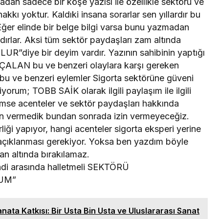
adan sadece bir köşe yazısı ile özellikle sektörü ve
akkı yoktur. Kaldıki insana sorarlar sen yıllardır bu
Eğer elinde bir belge bilgi varsa bunu yazmadan
rlar. Aksi tüm sektör paydaşları zam altında
R”diye bir deyim vardır. Yazının sahibinin yaptığı
 ÇALAN bu ve benzeri olaylara karşı gereken
 bu ve benzeri eylemler Sigorta sektörüne güveni
yorum; TOBB SAİK olarak ilgili paylaşım ile ilgili
imse acenteler ve sektör paydaşları hakkında
in vermedik bundan sonrada izin vermeyeceğiz.
rliği yapıyor, hangi acenteler sigorta eksperi yerine
 açıklanması gerekiyor. Yoksa ben yazdım böyle
an altında bırakılamaz.
endi arasında halletmeli SEKTÖRÜ
UM”
nata Katkısı: Bir Usta Bin Usta ve Uluslararası Sanat